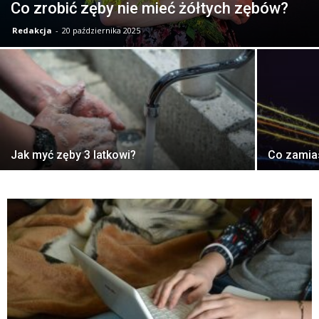
Co zrobić zęby nie mieć żółtych zębów?
Redakcja
-
20 października 2025
Jak myć zęby 3 latkowi?
Co zamias