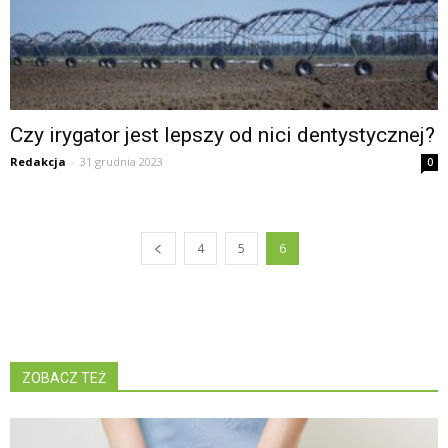
Czy irygator jest lepszy od nici dentystycznej?
Redakcja
-
31 grudnia 2023
0
4
5
6
ZOBACZ TEŻ