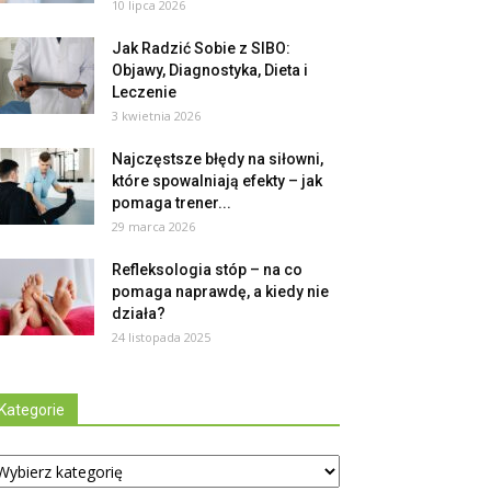
10 lipca 2026
Jak Radzić Sobie z SIBO:
Objawy, Diagnostyka, Dieta i
Leczenie
3 kwietnia 2026
Najczęstsze błędy na siłowni,
które spowalniają efekty – jak
pomaga trener...
29 marca 2026
Refleksologia stóp – na co
pomaga naprawdę, a kiedy nie
działa?
24 listopada 2025
Kategorie
tegorie