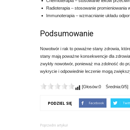
Chemioterapia – stosowanie leków przeci
Radioterapia – stosowanie promieniowania
Immunoterapia – wzmacnianie układu odpo
Podsumowanie
Nowotwór i rak to poważne stany zdrowia, któ
stany mają poważne konsekwencje dla zdrowia i
zwykły nowotwór, ponieważ ma zdolność do pr
wykrycie i odpowiednie leczenie mogą zwiększ
[Głosów:0 Średnia:0/5]
PODZIEL SIĘ
Facebook
Twit
Poprzedni artykuł