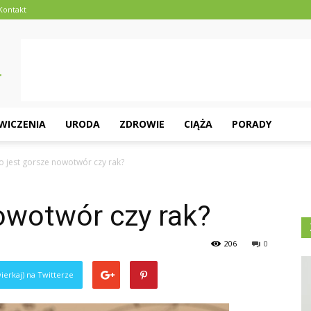
Kontakt
ĆWICZENIA
URODA
ZDROWIE
CIĄŻA
PORADY
o jest gorsze nowotwór czy rak?
owotwór czy rak?
206
0
ierkaj) na Twitterze