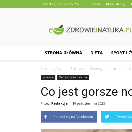
czwartek, sierpień 6, 2026
O nas
Mapa strony
Zdrowieinatura.pl
STRONA GŁÓWNA
DIETA
SPORT I 
Strona główna
Zdrowie
Medycyna naturalna
C
Zdrowie
Medycyna naturalna
Co jest gorsze n
Przez
Redakcja
-
10 października 2025
Podziel się na Facebooku
Tweet (Ćw