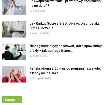
Jak wspierać wątrobę i prawidłowy cholesterol
na co dzień?
10 lipca 2026
Jak Radzić Sobie z SIBO: Objawy, Diagnostyka,
Dieta i Leczenie
3 kwietnia 2026
Najczęstsze błędy na siłowni, które spowalniają
efekty – jak pomaga trener...
29 marca 2026
Refleksologia stóp – na co pomaga naprawdę,
a kiedy nie działa?
24 listopada 2025
Kategorie