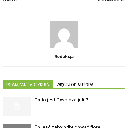
Redakcja
POWIĄZANE ARTYKUŁY
WIĘCEJ OD AUTORA
Co to jest Dysbioza jelit?
Co jeść żeby odbudować florę