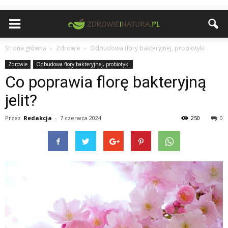
Strona główna
Zdrowie
Odbudowa flory bakteryjnej, probiotyki
Zdrowie
Odbudowa flory bakteryjnej, probiotyki
Co poprawia florę bakteryjną
jelit?
Przez
Redakcja
-
7 czerwca 2024
250
0