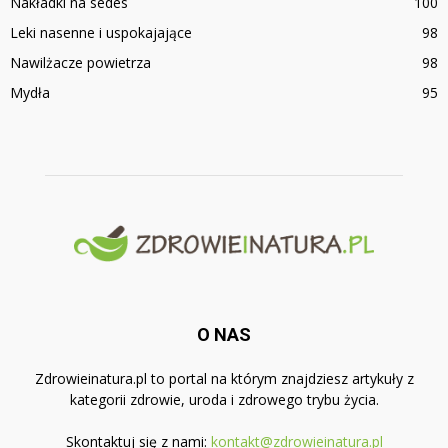
Nakładki na sedes
100
Leki nasenne i uspokajające
98
Nawilżacze powietrza
98
Mydła
95
O NAS
Zdrowieinatura.pl to portal na którym znajdziesz artykuły z
kategorii zdrowie, uroda i zdrowego trybu życia.
Skontaktuj się z nami:
kontakt@zdrowieinatura.pl