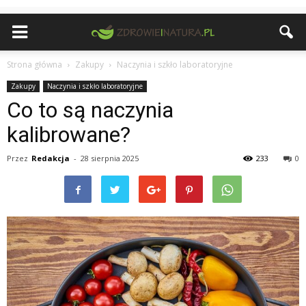
Strona główna
Zakupy
Naczynia i szkło laboratoryjne
Zakupy
Naczynia i szkło laboratoryjne
Co to są naczynia
kalibrowane?
Przez
Redakcja
-
28 sierpnia 2025
233
0