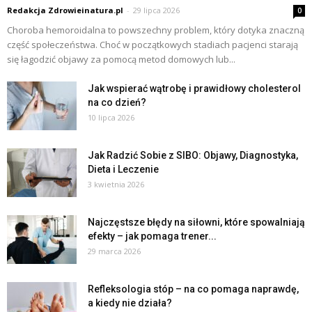
Redakcja Zdrowieinatura.pl
-
29 lipca 2026
0
Choroba hemoroidalna to powszechny problem, który dotyka znaczną
część społeczeństwa. Choć w początkowych stadiach pacjenci starają
się łagodzić objawy za pomocą metod domowych lub...
Jak wspierać wątrobę i prawidłowy cholesterol
na co dzień?
10 lipca 2026
Jak Radzić Sobie z SIBO: Objawy, Diagnostyka,
Dieta i Leczenie
3 kwietnia 2026
Najczęstsze błędy na siłowni, które spowalniają
efekty – jak pomaga trener...
29 marca 2026
Refleksologia stóp – na co pomaga naprawdę,
a kiedy nie działa?