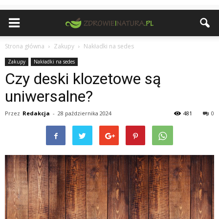
Strona główna
Zakupy
Nakładki na sedes
Zakupy
Nakładki na sedes
Czy deski klozetowe są
uniwersalne?
Przez
Redakcja
-
28 października 2024
481
0