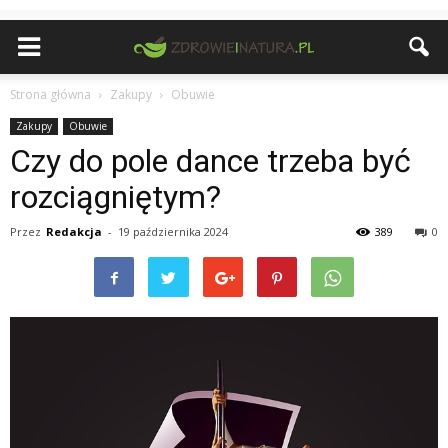
Strona główna
Zakupy
Obuwie
Zakupy
Obuwie
Czy do pole dance trzeba być
rozciągniętym?
Przez
Redakcja
-
19 października 2024
389
0