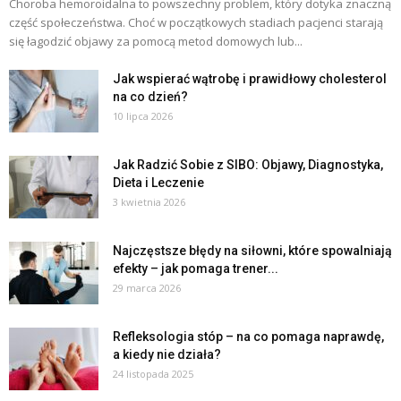
Choroba hemoroidalna to powszechny problem, który dotyka znaczną
część społeczeństwa. Choć w początkowych stadiach pacjenci starają
się łagodzić objawy za pomocą metod domowych lub...
Jak wspierać wątrobę i prawidłowy cholesterol
na co dzień?
10 lipca 2026
Jak Radzić Sobie z SIBO: Objawy, Diagnostyka,
Dieta i Leczenie
3 kwietnia 2026
Najczęstsze błędy na siłowni, które spowalniają
efekty – jak pomaga trener...
29 marca 2026
Refleksologia stóp – na co pomaga naprawdę,
a kiedy nie działa?
24 listopada 2025