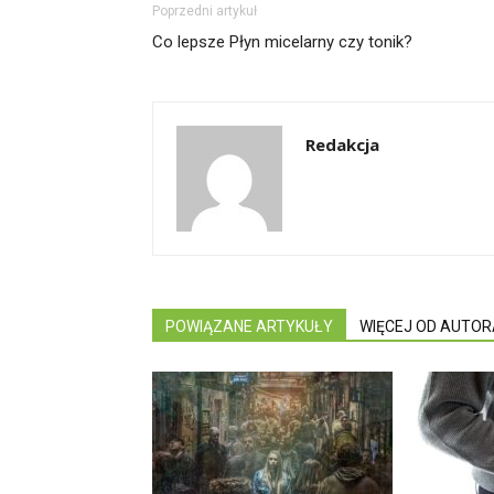
Poprzedni artykuł
Co lepsze Płyn micelarny czy tonik?
Redakcja
POWIĄZANE ARTYKUŁY
WIĘCEJ OD AUTOR