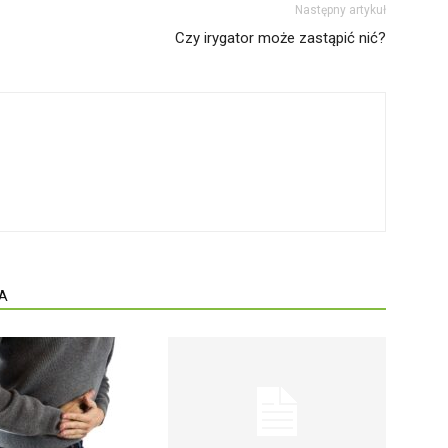
Następny artykuł
Czy irygator może zastąpić nić?
A