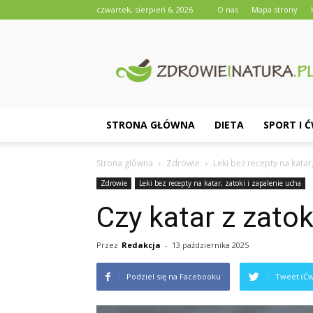
czwartek, sierpień 6, 2026
O nas
Mapa strony
Zdrowieinatura.pl
STRONA GŁÓWNA
DIETA
SPORT I 
Strona główna
Zdrowie
Leki bez recepty na katar,
Zdrowie
Leki bez recepty na katar, zatoki i zapalenie ucha
Czy katar z zatok
Przez
Redakcja
-
13 października 2025
Podziel się na Facebooku
Tweet (Ćw