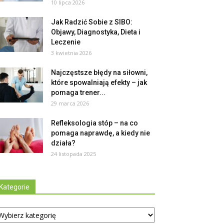
10 lipca 2026
Jak Radzić Sobie z SIBO:
Objawy, Diagnostyka, Dieta i
Leczenie
3 kwietnia 2026
Najczęstsze błędy na siłowni,
które spowalniają efekty – jak
pomaga trener...
29 marca 2026
Refleksologia stóp – na co
pomaga naprawdę, a kiedy nie
działa?
24 listopada 2025
Kategorie
tegorie