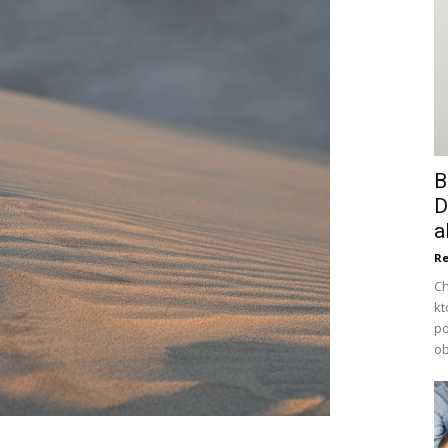
B
D
a
Re
Ch
kt
po
ob