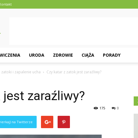
Kontakt
ĆWICZENIA
URODA
ZDROWIE
CIĄŻA
PORADY
 zatoki i zapalenie ucha
Czy katar z zatok jest zaraźliwy?
 jest zaraźliwy?
175
0
ierkaj) na Twitterze