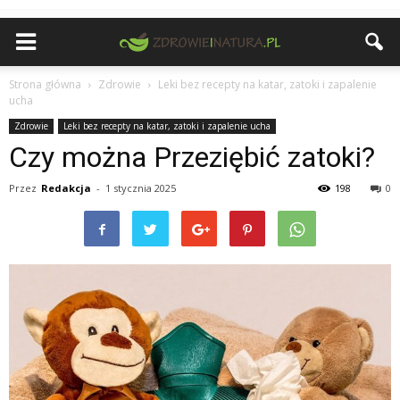
Strona główna
Zdrowie
Leki bez recepty na katar, zatoki i zapalenie
ucha
Zdrowie
Leki bez recepty na katar, zatoki i zapalenie ucha
Czy można Przeziębić zatoki?
Przez
Redakcja
-
1 stycznia 2025
198
0