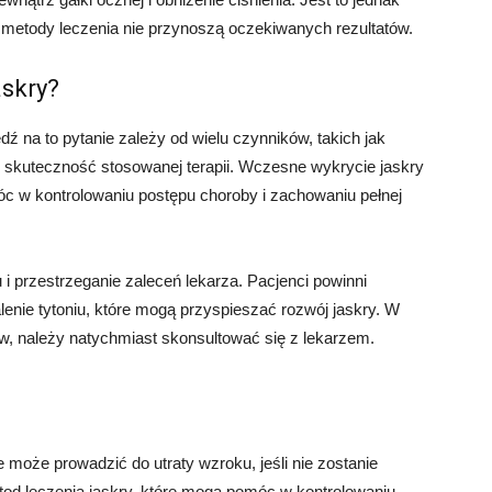
 metody leczenia nie przynoszą oczekiwanych rezultatów.
askry?
na to pytanie zależy od wielu czynników, takich jak
i skuteczność stosowanej terapii. Wczesne wykrycie jaskry
c w kontrolowaniu postępu choroby i zachowaniu pełnej
i przestrzeganie zaleceń lekarza. Pacjenci powinni
lenie tytoniu, które mogą przyspieszać rozwój jaskry. W
w, należy natychmiast skonsultować się z lekarzem.
może prowadzić do utraty wzroku, jeśli nie zostanie
etod leczenia jaskry, które mogą pomóc w kontrolowaniu