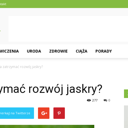
takt
ĆWICZENIA
URODA
ZDROWIE
CIĄŻA
PORADY
 zatrzymać rozwój jaskry?
ymać rozwój jaskry?
277
0
ierkaj) na Twitterze