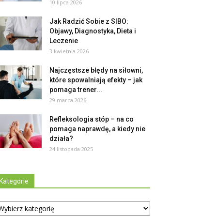
10 lipca 2026
Jak Radzić Sobie z SIBO:
Objawy, Diagnostyka, Dieta i
Leczenie
3 kwietnia 2026
Najczęstsze błędy na siłowni,
które spowalniają efekty – jak
pomaga trener...
29 marca 2026
Refleksologia stóp – na co
pomaga naprawdę, a kiedy nie
działa?
24 listopada 2025
Kategorie
tegorie