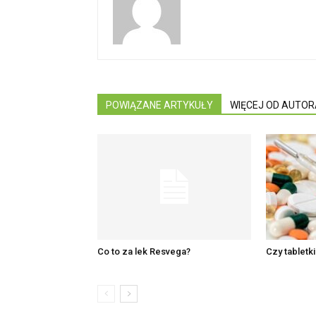
POWIĄZANE ARTYKUŁY
WIĘCEJ OD AUTOR
Co to za lek Resvega?
Czy tabletk