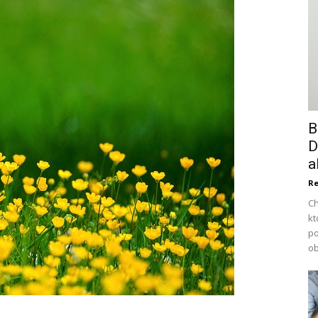
B
D
a
Re
Ch
kt
po
ob