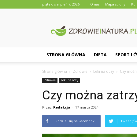
piątek, sierpień 7, 2026
O nas
Mapa strony
Kon
Zdrowieinatura.pl
STRONA GŁÓWNA
DIETA
SPORT I 
Strona główna
Zdrowie
Leki na oczy
Czy można
Zdrowie
Leki na oczy
Czy można zatrz
Przez
Redakcja
-
17 marca 2024
Podziel się na Facebooku
Tweet (Ćw