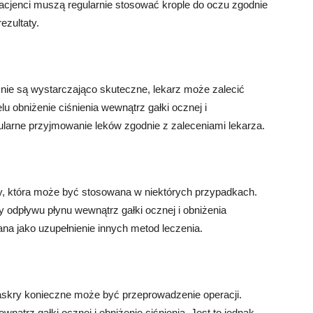
Pacjenci muszą regularnie stosować krople do oczu zgodnie
ezultaty.
nie są wystarczająco skuteczne, lekarz może zalecić
u obniżenie ciśnienia wewnątrz gałki ocznej i
ularne przyjmowanie leków zgodnie z zaleceniami lekarza.
kry, która może być stosowana w niektórych przypadkach.
 odpływu płynu wewnątrz gałki ocznej i obniżenia
ana jako uzupełnienie innych metod leczenia.
kry konieczne może być przeprowadzenie operacji.
ątrz gałki ocznej i obniżenie ciśnienia. Jest to jednak