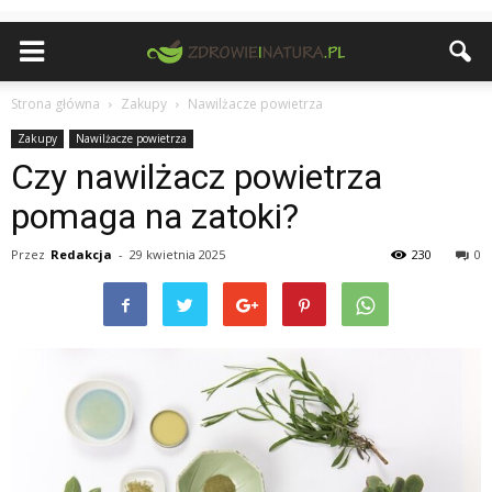
Strona główna
Zakupy
Nawilżacze powietrza
Zakupy
Nawilżacze powietrza
Czy nawilżacz powietrza
pomaga na zatoki?
Przez
Redakcja
-
29 kwietnia 2025
230
0