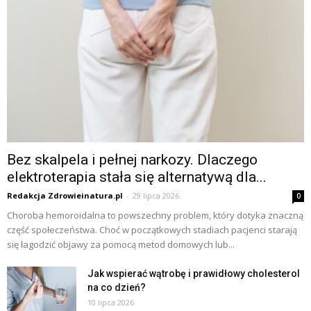
Bez skalpela i pełnej narkozy. Dlaczego
elektroterapia stała się alternatywą dla...
Redakcja Zdrowieinatura.pl
-
29 lipca 2026
0
Choroba hemoroidalna to powszechny problem, który dotyka znaczną
część społeczeństwa. Choć w początkowych stadiach pacjenci starają
się łagodzić objawy za pomocą metod domowych lub...
Jak wspierać wątrobę i prawidłowy cholesterol
na co dzień?
10 lipca 2026