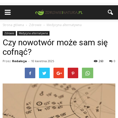
Strona główna
Zdrowie
Medycyna alternatywna
Zdrowie
Medycyna alternatywna
Czy nowotwór może sam się
cofnąć?
Przez
Redakcja
-
10 kwietnia 2025
260
0