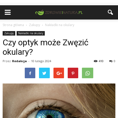
Strona główna
Zakupy
Nakładki na okulary
Zakupy
Nakładki na okulary
Czy optyk może Zwęzić
okulary?
Przez
Redakcja
-
10 lutego 2024
410
0