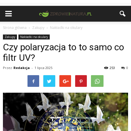
Strona główna
Zakupy
Nakładki na okulary
Zakupy
Nakładki na okulary
Czy polaryzacja to to samo co
filtr UV?
Przez
Redakcja
-
1 lipca 2025
253
0