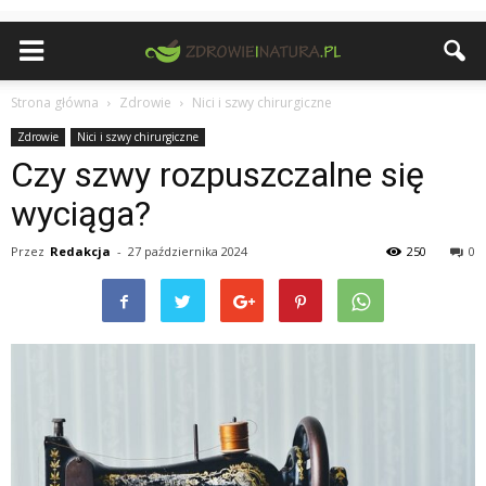
Strona główna
Zdrowie
Nici i szwy chirurgiczne
Zdrowie
Nici i szwy chirurgiczne
Czy szwy rozpuszczalne się
wyciąga?
Przez
Redakcja
-
27 października 2024
250
0