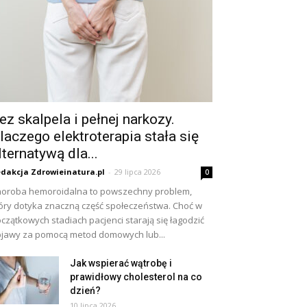
ez skalpela i pełnej narkozy.
laczego elektroterapia stała się
lternatywą dla...
dakcja Zdrowieinatura.pl
-
29 lipca 2026
0
oroba hemoroidalna to powszechny problem,
óry dotyka znaczną część społeczeństwa. Choć w
czątkowych stadiach pacjenci starają się łagodzić
jawy za pomocą metod domowych lub...
Jak wspierać wątrobę i
prawidłowy cholesterol na co
dzień?
10 lipca 2026