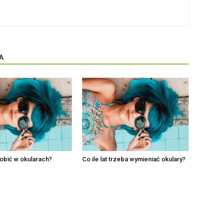
A
obić w okularach?
Co ile lat trzeba wymieniać okulary?