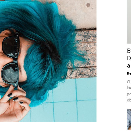
B
D
a
Re
Ch
kt
po
ob