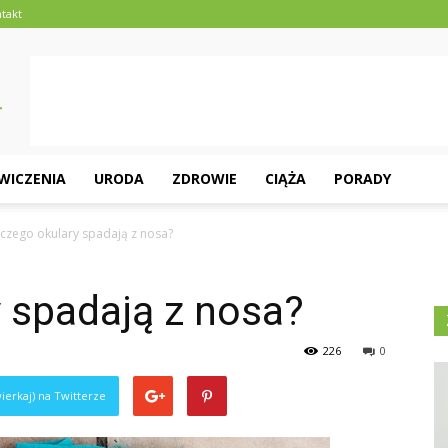
takt
ĆWICZENIA
URODA
ZDROWIE
CIĄŻA
PORADY
czego okulary spadają z nosa?
 spadają z nosa?
226
0
ierkaj) na Twitterze