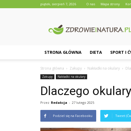
piątek, sierpień 7, 2026
O nas
Mapa strony
Kon
Zdrowieinatura.pl
STRONA GŁÓWNA
DIETA
SPORT I 
Strona główna
Zakupy
Nakładki na okulary
Dla
Zakupy
Nakładki na okulary
Dlaczego okulary
Przez
Redakcja
-
27 lutego 2025
Podziel się na Facebooku
Tweet (Ćw