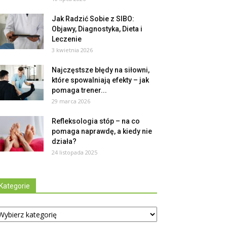
Jak Radzić Sobie z SIBO:
Objawy, Diagnostyka, Dieta i
Leczenie
3 kwietnia 2026
Najczęstsze błędy na siłowni,
które spowalniają efekty – jak
pomaga trener...
29 marca 2026
Refleksologia stóp – na co
pomaga naprawdę, a kiedy nie
działa?
24 listopada 2025
Kategorie
tegorie