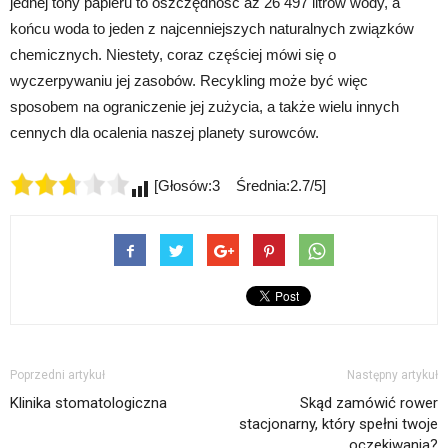
jednej tony papieru to oszczędność aż 26 497 litrów wody, a
końcu woda to jeden z najcenniejszych naturalnych związków
chemicznych. Niestety, coraz częściej mówi się o
wyczerpywaniu jej zasobów. Recykling może być więc
sposobem na ograniczenie jej zużycia, a także wielu innych
cennych dla ocalenia naszej planety surowców.
[Głosów:3 Średnia:2.7/5]
Poprzedni artykuł
Następny artykuł
Klinika stomatologiczna
Skąd zamówić rower
stacjonarny, który spełni twoje
oczekiwania?