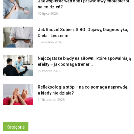
Jak wspierać wątrobę i prawidłowy cholesterol
na co dzień?
10 lipca 2026
Jak Radzić Sobie z SIBO: Objawy, Diagnostyka,
Dieta i Leczenie
3 kwietnia 2026
Najczęstsze błędy na siłowni, które spowalniają
efekty – jak pomaga trener...
29 marca 2026
Refleksologia stóp – na co pomaga naprawdę,
a kiedy nie działa?
24 listopada 2025
Kategorie