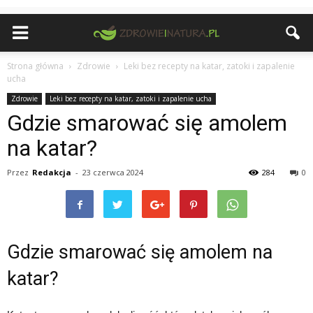
Strona główna
Zdrowie
Leki bez recepty na katar, zatoki i zapalenie
ucha
Zdrowie
Leki bez recepty na katar, zatoki i zapalenie ucha
Gdzie smarować się amolem
na katar?
Przez
Redakcja
-
23 czerwca 2024
284
0
Gdzie smarować się amolem na
katar?