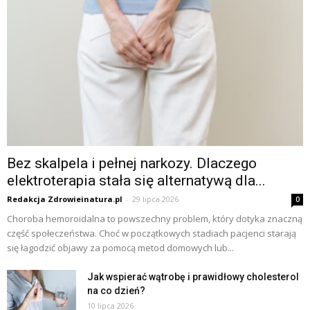
Bez skalpela i pełnej narkozy. Dlaczego
elektroterapia stała się alternatywą dla...
Redakcja Zdrowieinatura.pl
-
29 lipca 2026
0
Choroba hemoroidalna to powszechny problem, który dotyka znaczną
część społeczeństwa. Choć w początkowych stadiach pacjenci starają
się łagodzić objawy za pomocą metod domowych lub...
Jak wspierać wątrobę i prawidłowy cholesterol
na co dzień?
10 lipca 2026