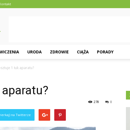
Kontakt
ĆWICZENIA
URODA
ZDROWIE
CIĄŻA
PORADY
osztuje 1 łuk aparatu?
k aparatu?
278
0
ierkaj) na Twitterze