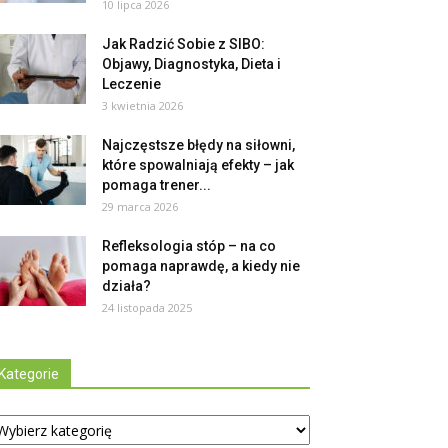
10 lipca 2026
Jak Radzić Sobie z SIBO:
Objawy, Diagnostyka, Dieta i
Leczenie
3 kwietnia 2026
Najczęstsze błędy na siłowni,
które spowalniają efekty – jak
pomaga trener...
29 marca 2026
Refleksologia stóp – na co
pomaga naprawdę, a kiedy nie
działa?
24 listopada 2025
Kategorie
tegorie