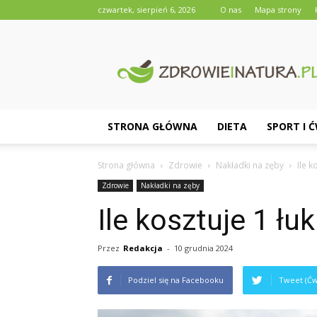
czwartek, sierpień 6, 2026
O nas
Mapa strony
Zdrowieinatura.pl
STRONA GŁÓWNA
DIETA
SPORT I 
Strona główna
Zdrowie
Nakładki na zęby
Ile k
Zdrowie
Nakładki na zęby
Ile kosztuje 1 łu
Przez
Redakcja
-
10 grudnia 2024
Podziel się na Facebooku
Tweet (Ćw