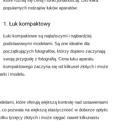
które różnią się ceną i funkcjonalnością. Oto kilka
popularnych rodzajów łuków aparatów:
1. Łuk kompaktowy
Łuki kompaktowe są najtańszymi i najbardziej
podstawowymi modelami. Są one idealne dla
początkujących fotografów, którzy dopiero zaczynają
swoją przygodę z fotografią. Cena łuku aparatu
kompaktowego zaczyna się od kilkuset złotych i może
arki i modelu.
elami, które oferują większą kontrolę nad ustawieniami
, co pozwala na większą elastyczność w doborze optyki.
ilku tysięcy złotych i może sięgać nawet kilkunastu