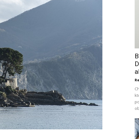
B
D
a
Re
Ch
kt
po
ob