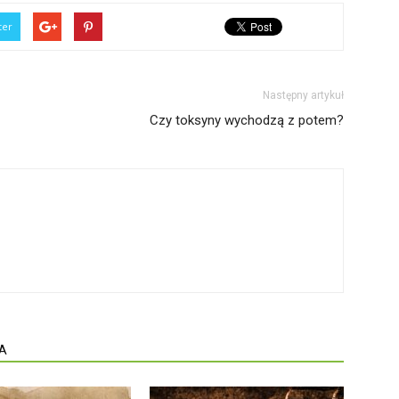
ter
Następny artykuł
Czy toksyny wychodzą z potem?
A