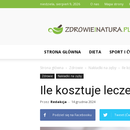
niedziela, sierpień 9, 2026
O nas
Mapa strony
Zdrowieinatura.pl
STRONA GŁÓWNA
DIETA
SPORT I 
Strona główna
Zdrowie
Nakładki na zęby
Ile 
Zdrowie
Nakładki na zęby
Ile kosztuje lec
Przez
Redakcja
-
14 grudnia 2024
Podziel się na Facebooku
Tweet (Ćw