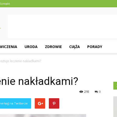
Kontakt
ĆWICZENIA
URODA
ZDROWIE
CIĄŻA
PORADY
kosztuje leczenie nakładkami?
zenie nakładkami?
210
0
ierkaj) na Twitterze