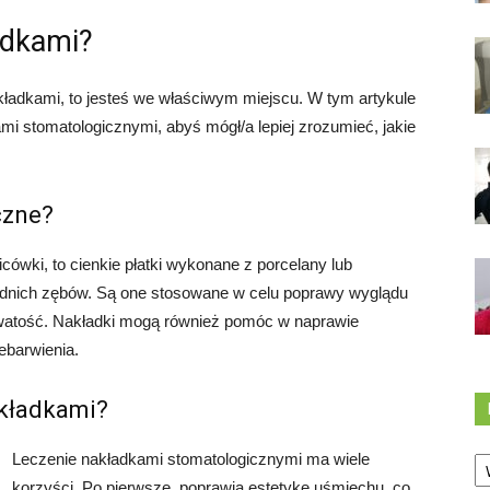
ładkami?
nakładkami, to jesteś we właściwym miejscu. W tym artykule
i stomatologicznymi, abyś mógł/a lepiej zrozumieć, jakie
czne?
cówki, to cienkie płatki wykonane z porcelany lub
zednich zębów. Są one stosowane w celu poprawy wyglądu
orowatość. Nakładki mogą również pomóc w naprawie
ebarwienia.
akładkami?
Ka
Leczenie nakładkami stomatologicznymi ma wiele
korzyści. Po pierwsze, poprawia estetykę uśmiechu, co