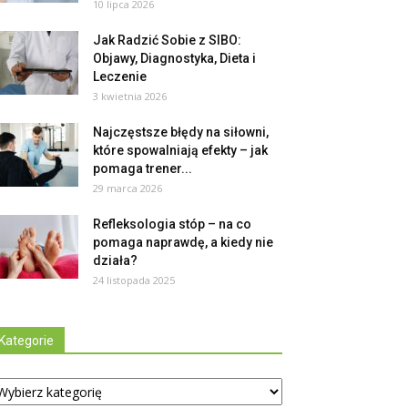
10 lipca 2026
Jak Radzić Sobie z SIBO:
Objawy, Diagnostyka, Dieta i
Leczenie
3 kwietnia 2026
Najczęstsze błędy na siłowni,
które spowalniają efekty – jak
pomaga trener...
29 marca 2026
Refleksologia stóp – na co
pomaga naprawdę, a kiedy nie
działa?
24 listopada 2025
Kategorie
tegorie