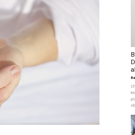
B
D
a
Re
Ch
kt
po
ob