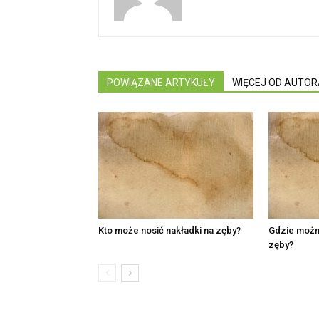
POWIĄZANE ARTYKUŁY
WIĘCEJ OD AUTOR
Kto może nosić nakładki na zęby?
Gdzie można
zęby?