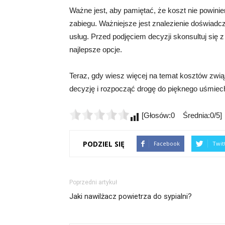
Ważne jest, aby pamiętać, że koszt nie powin
zabiegu. Ważniejsze jest znalezienie doświad
usług. Przed podjęciem decyzji skonsultuj się 
najlepsze opcje.
Teraz, gdy wiesz więcej na temat kosztów zw
decyzję i rozpocząć drogę do pięknego uśmiec
[Głosów:0 Średnia:0/5]
PODZIEL SIĘ
Facebook
Twit
Poprzedni artykuł
Jaki nawilżacz powietrza do sypialni?