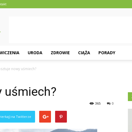
takt
ĆWICZENIA
URODA
ZDROWIE
CIĄŻA
PORADY
kosztuje nowy uśmiech?
y uśmiech?
365
0
ierkaj) na Twitterze