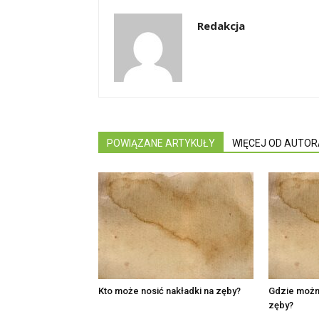
Redakcja
POWIĄZANE ARTYKUŁY
WIĘCEJ OD AUTOR
Kto może nosić nakładki na zęby?
Gdzie można
zęby?