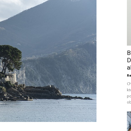
B
D
a
Re
Ch
kt
po
ob