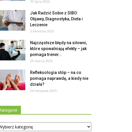
10 lipca 2026
Jak Radzić Sobie z SIBO:
Objawy, Diagnostyka, Dieta i
Leczenie
3 kwietnia 2026
Najczęstsze błędy na siłowni,
które spowalniają efekty – jak
pomaga trener...
29 marca 2026
Refleksologia stóp – na co
pomaga naprawdę, a kiedy nie
działa?
24 listopada 2025
Kategorie
tegorie