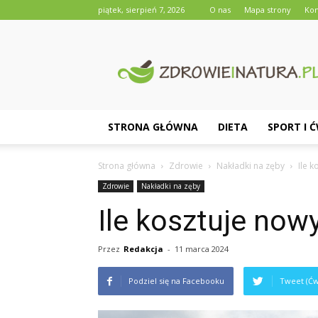
piątek, sierpień 7, 2026
O nas
Mapa strony
Kon
Zdrowieinatura.pl
STRONA GŁÓWNA
DIETA
SPORT I 
Strona główna
Zdrowie
Nakładki na zęby
Ile 
Zdrowie
Nakładki na zęby
Ile kosztuje now
Przez
Redakcja
-
11 marca 2024
Podziel się na Facebooku
Tweet (Ćw