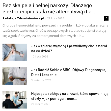
Bez skalpela i pełnej narkozy. Dlaczego
elektroterapia stała się alternatywą dla...
Redakcja Zdrowieinatura.pl
-
29 lipca 2026
0
Choroba hemoroidalna to powszechny problem, który dotyka znaczną
część społeczeństwa. Choć w początkowych stadiach pacjenci starają
się łagodzić objawy za pomocą metod domowych lub...
Jak wspierać wątrobę i prawidłowy cholesterol
na co dzień?
10 lipca 2026
Jak Radzić Sobie z SIBO: Objawy, Diagnostyka,
Dieta i Leczenie
3 kwietnia 2026
Najczęstsze błędy na siłowni, które spowalniają
efekty – jak pomaga trener...
29 marca 2026