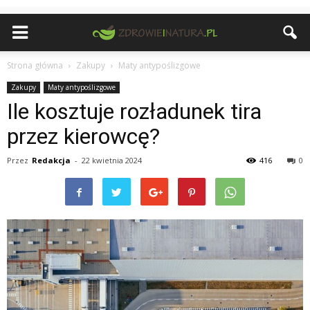
Strona główna
Zakupy
Maty antypoślizgowe
Zakupy
Maty antypoślizgowe
Ile kosztuje rozładunek tira
przez kierowcę?
Przez
Redakcja
-
22 kwietnia 2024
416
0