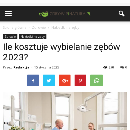
Strona główna
Zdrowie
Nakładki na zęby
Zdrowie
Nakładki na zęby
Ile kosztuje wybielanie zębów
2023?
Przez
Redakcja
-
15 stycznia 2025
270
0