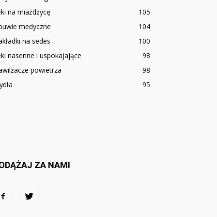
ki na miażdżycę
105
buwie medyczne
104
kładki na sedes
100
ki nasenne i uspokajające
98
awilżacze powietrza
98
ydła
95
ODĄŻAJ ZA NAMI