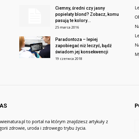
Le
Ciemny, średni czy jasny
popielaty blond? Zobacz, komu
O
pasują te kolory...
Na
25 marca 2016
Le
Paradontoza – lepiej
N
zapobiegać niż leczyć, bądź
świadom jej konsekwencji
M
19 czerwca 2018
NAS
P
wieinatura.pl to portal na którym znajdziesz artykuły z
gorii zdrowie, uroda i zdrowego trybu życia.