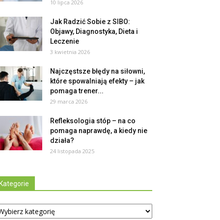
10 lipca 2026
Jak Radzić Sobie z SIBO:
Objawy, Diagnostyka, Dieta i
Leczenie
3 kwietnia 2026
Najczęstsze błędy na siłowni,
które spowalniają efekty – jak
pomaga trener...
29 marca 2026
Refleksologia stóp – na co
pomaga naprawdę, a kiedy nie
działa?
24 listopada 2025
Kategorie
tegorie