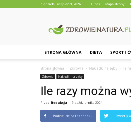
niedziela, sierpień 9, 2026
O nas
Mapa strony
Zdrowieinatura.pl
STRONA GŁÓWNA
DIETA
SPORT I 
Strona główna
Zdrowie
Nakładki na zęby
Ile 
Zdrowie
Nakładki na zęby
Ile razy można w
Przez
Redakcja
-
9 października 2024
Podziel się na Facebooku
Tweet (Ćw