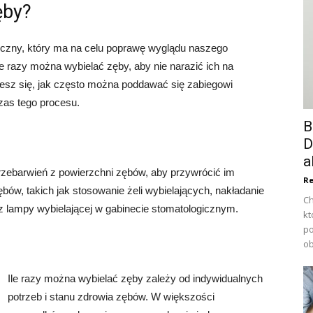
ęby?
yczny, który ma na celu poprawę wyglądu naszego
e razy można wybielać zęby, aby nie narazić ich na
iesz się, jak często można poddawać się zabiegowi
zas tego procesu.
B
D
a
rzebarwień z powierzchni zębów, aby przywrócić im
Re
zębów, takich jak stosowanie żeli wybielających, nakładanie
Ch
 z lampy wybielającej w gabinecie stomatologicznym.
kt
po
ob
Ile razy można wybielać zęby zależy od indywidualnych
potrzeb i stanu zdrowia zębów. W większości