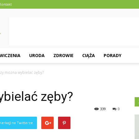
Kontakt
ĆWICZENIA
URODA
ZDROWIE
CIĄŻA
PORADY
razy można wybielać zęby?
ybielać zęby?
339
0
ierkaj) na Twitterze