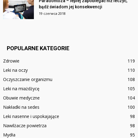
Paradontoza – lepiej zapobiegać niż leczyć,
bądź świadom jej konsekwencji
19 czerwca 2018
POPULARNE KATEGORIE
Zdrowie
119
Leki na oczy
110
Oczyszczanie organizmu
108
Leki na miażdżycę
105
Obuwie medyczne
104
Nakładki na sedes
100
Leki nasenne i uspokajające
98
Nawilżacze powietrza
98
Mydła
95