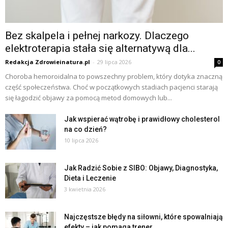
Bez skalpela i pełnej narkozy. Dlaczego
elektroterapia stała się alternatywą dla...
Redakcja Zdrowieinatura.pl
-
29 lipca 2026
0
Choroba hemoroidalna to powszechny problem, który dotyka znaczną
część społeczeństwa. Choć w początkowych stadiach pacjenci starają
się łagodzić objawy za pomocą metod domowych lub...
Jak wspierać wątrobę i prawidłowy cholesterol
na co dzień?
10 lipca 2026
Jak Radzić Sobie z SIBO: Objawy, Diagnostyka,
Dieta i Leczenie
3 kwietnia 2026
Najczęstsze błędy na siłowni, które spowalniają
efekty – jak pomaga trener...