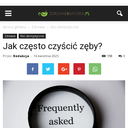
Strona główna
Zdrowie
Nici dentystyczne
Zdrowie
Nici dentystyczne
Jak często czyścić zęby?
Przez
Redakcja
-
16 kwietnia 2025
159
0