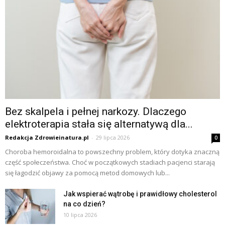
Bez skalpela i pełnej narkozy. Dlaczego
elektroterapia stała się alternatywą dla...
Redakcja Zdrowieinatura.pl
-
29 lipca 2026
0
Choroba hemoroidalna to powszechny problem, który dotyka znaczną
część społeczeństwa. Choć w początkowych stadiach pacjenci starają
się łagodzić objawy za pomocą metod domowych lub...
Jak wspierać wątrobę i prawidłowy cholesterol
na co dzień?
10 lipca 2026