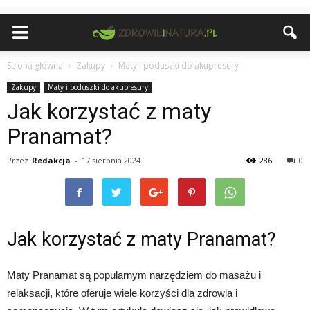
Strona główna
Zakupy
Maty i poduszki do akupresury
Zakupy
Maty i poduszki do akupresury
Jak korzystać z maty
Pranamat?
Przez
Redakcja
-
17 sierpnia 2024
286
0
Jak korzystać z maty Pranamat?
Maty Pranamat są popularnym narzędziem do masażu i
relaksacji, które oferuje wiele korzyści dla zdrowia i