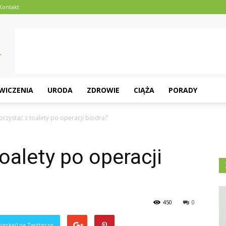
Kontakt
ĆWICZENIA
URODA
ZDROWIE
CIĄŻA
PORADY
korzystać z toalety po operacji biodra?
oalety po operacji
450
0
ierkaj) na Twitterze