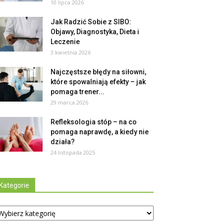
10 lipca 2026
Jak Radzić Sobie z SIBO:
Objawy, Diagnostyka, Dieta i
Leczenie
3 kwietnia 2026
Najczęstsze błędy na siłowni,
które spowalniają efekty – jak
pomaga trener...
29 marca 2026
Refleksologia stóp – na co
pomaga naprawdę, a kiedy nie
działa?
24 listopada 2025
Kategorie
tegorie