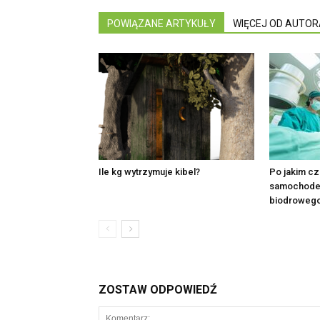
POWIĄZANE ARTYKUŁY
WIĘCEJ OD AUTOR
Ile kg wytrzymuje kibel?
Po jakim cz
samochodem
biodroweg
ZOSTAW ODPOWIEDŹ