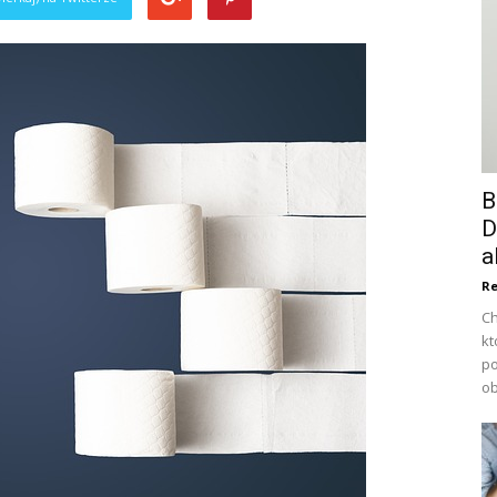
B
D
a
Re
Ch
kt
po
ob