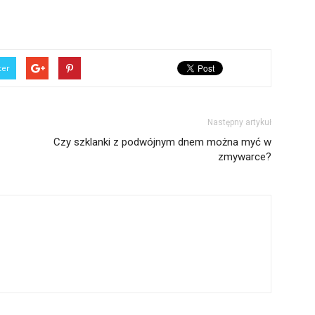
ter
Następny artykuł
Czy szklanki z podwójnym dnem można myć w
zmywarce?