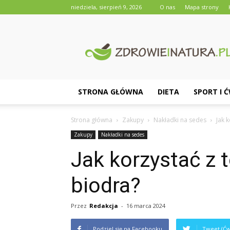
niedziela, sierpień 9, 2026
O nas
Mapa strony
Zdrowieinatura.pl
STRONA GŁÓWNA
DIETA
SPORT I 
Strona główna
Zakupy
Nakładki na sedes
Jak 
Zakupy
Nakładki na sedes
Jak korzystać z t
biodra?
Przez
Redakcja
-
16 marca 2024
Podziel się na Facebooku
Tweet (Ćw