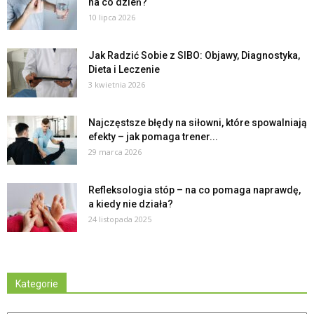
na co dzień?
10 lipca 2026
Jak Radzić Sobie z SIBO: Objawy, Diagnostyka,
Dieta i Leczenie
3 kwietnia 2026
Najczęstsze błędy na siłowni, które spowalniają
efekty – jak pomaga trener...
29 marca 2026
Refleksologia stóp – na co pomaga naprawdę,
a kiedy nie działa?
24 listopada 2025
Kategorie
Kategorie