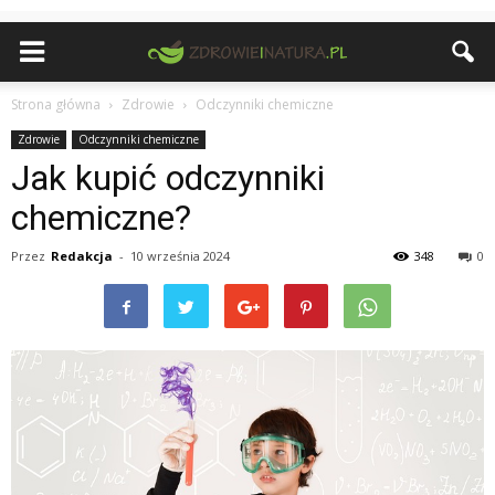
Strona główna
Zdrowie
Odczynniki chemiczne
Zdrowie
Odczynniki chemiczne
Jak kupić odczynniki
chemiczne?
Przez
Redakcja
-
10 września 2024
348
0