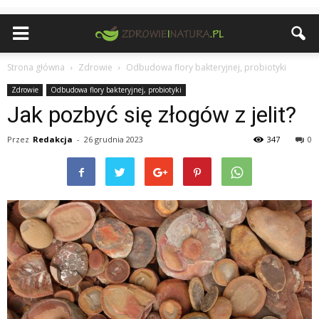
Strona główna
Zdrowie
Odbudowa flory bakteryjnej, probiotyki
Zdrowie
Odbudowa flory bakteryjnej, probiotyki
Jak pozbyć się złogów z jelit?
Przez
Redakcja
-
26 grudnia 2023
347
0