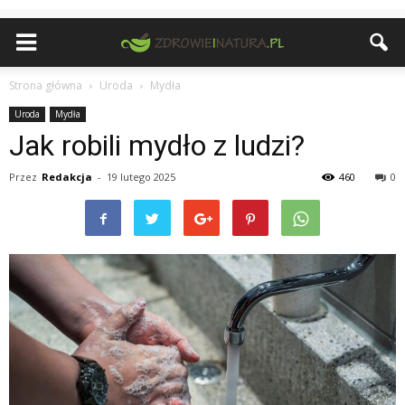
Strona główna
Uroda
Mydła
Uroda
Mydła
Jak robili mydło z ludzi?
Przez
Redakcja
-
19 lutego 2025
460
0