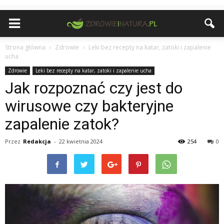
Strona główna
Zdrowie
Leki bez recepty na katar, zatoki i zapalenie
ucha
Zdrowie
Leki bez recepty na katar, zatoki i zapalenie ucha
Jak rozpoznać czy jest do
wirusowe czy bakteryjne
zapalenie zatok?
Przez
Redakcja
-
22 kwietnia 2024
254
0