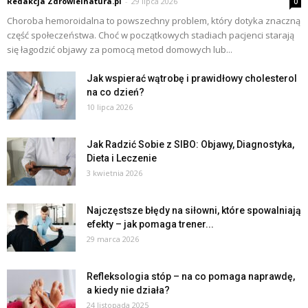
Redakcja Zdrowieinatura.pl
-
29 lipca 2026
0
Choroba hemoroidalna to powszechny problem, który dotyka znaczną
część społeczeństwa. Choć w początkowych stadiach pacjenci starają
się łagodzić objawy za pomocą metod domowych lub...
Jak wspierać wątrobę i prawidłowy cholesterol
na co dzień?
10 lipca 2026
Jak Radzić Sobie z SIBO: Objawy, Diagnostyka,
Dieta i Leczenie
3 kwietnia 2026
Najczęstsze błędy na siłowni, które spowalniają
efekty – jak pomaga trener...
29 marca 2026
Refleksologia stóp – na co pomaga naprawdę,
a kiedy nie działa?
24 listopada 2025