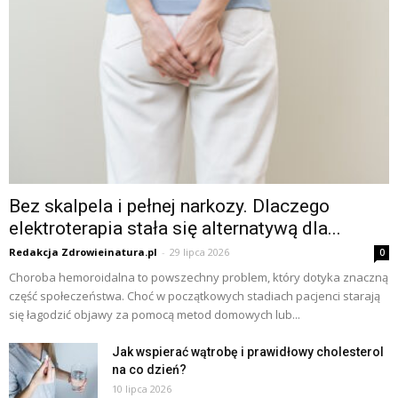
Bez skalpela i pełnej narkozy. Dlaczego
elektroterapia stała się alternatywą dla...
Redakcja Zdrowieinatura.pl
-
29 lipca 2026
0
Choroba hemoroidalna to powszechny problem, który dotyka znaczną
część społeczeństwa. Choć w początkowych stadiach pacjenci starają
się łagodzić objawy za pomocą metod domowych lub...
Jak wspierać wątrobę i prawidłowy cholesterol
na co dzień?
10 lipca 2026