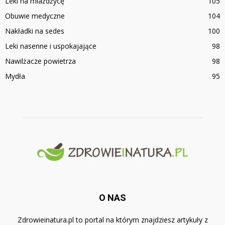
Leki na miażdżycę
105
Obuwie medyczne
104
Nakładki na sedes
100
Leki nasenne i uspokajające
98
Nawilżacze powietrza
98
Mydła
95
O NAS
Zdrowieinatura.pl to portal na którym znajdziesz artykuły z