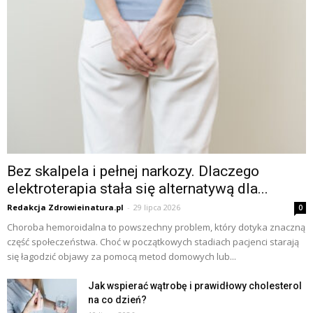
Bez skalpela i pełnej narkozy. Dlaczego
elektroterapia stała się alternatywą dla...
Redakcja Zdrowieinatura.pl
-
29 lipca 2026
0
Choroba hemoroidalna to powszechny problem, który dotyka znaczną
część społeczeństwa. Choć w początkowych stadiach pacjenci starają
się łagodzić objawy za pomocą metod domowych lub...
Jak wspierać wątrobę i prawidłowy cholesterol
na co dzień?