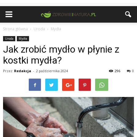
Strona główna
Uroda
Mydła
Uroda
Mydła
Jak zrobić mydło w płynie z
kostki mydła?
Przez
Redakcja
-
2 października 2024
296
0