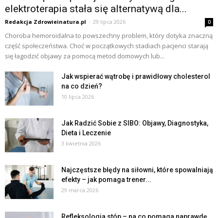
elektroterapia stała się alternatywą dla...
Redakcja Zdrowieinatura.pl
-
29 lipca 2026
0
Choroba hemoroidalna to powszechny problem, który dotyka znaczną
część społeczeństwa. Choć w początkowych stadiach pacjenci starają
się łagodzić objawy za pomocą metod domowych lub...
Jak wspierać wątrobę i prawidłowy cholesterol
na co dzień?
10 lipca 2026
Jak Radzić Sobie z SIBO: Objawy, Diagnostyka,
Dieta i Leczenie
3 kwietnia 2026
Najczęstsze błędy na siłowni, które spowalniają
efekty – jak pomaga trener...
29 marca 2026
Refleksologia stóp – na co pomaga naprawdę,