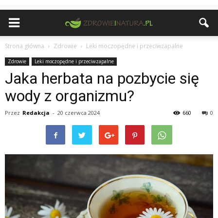
Strona główna
Zdrowie
Leki moczopędne i przeciwzapalne
Zdrowie
Leki moczopędne i przeciwzapalne
Jaka herbata na pozbycie się
wody z organizmu?
Przez
Redakcja
-
20 czerwca 2024
660
0