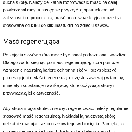
suchą skórę. Należy delikatnie rozprowadzić maść na całej
powierzchni rany, a następnie przykryć ją opatrunkiem. W
zależności od producenta, maść przeciwbakteryjna może być
stosowana od kilku do kilkunastu dni po zdjęciu szwów.
Maść regenerująca
Po zdjęciu szwów skóra może być nadal podrażniona i wrażliwa.
Dlatego warto sięgnąć po maść regenerującą, która pomoże
wzmocnić naturalną barierę ochronną skóry i przyspieszyć
proces gojenia. Maści regenerujące często zawierają witaminy,
minerały i substancje nawilżające, które odżywiają skórę i
przywracają jej elastyczność.
Aby skóra mogła skutecznie się zregenerować, należy regularnie
stosować maść regenerującą. Nakładaj ją na czystą skórę,
delikatnie masując, aż do całkowitego wchłonięcia. Pamiętaj, że
proces gojenia może trwać kilka tygodni, dlatego warto być