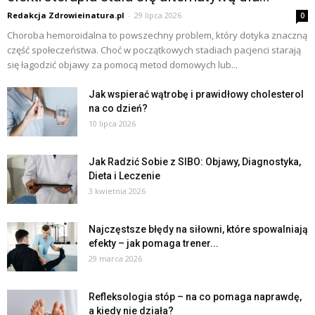
Redakcja Zdrowieinatura.pl
-
29 lipca 2026
0
Choroba hemoroidalna to powszechny problem, który dotyka znaczną
część społeczeństwa. Choć w początkowych stadiach pacjenci starają
się łagodzić objawy za pomocą metod domowych lub...
Jak wspierać wątrobę i prawidłowy cholesterol
na co dzień?
10 lipca 2026
Jak Radzić Sobie z SIBO: Objawy, Diagnostyka,
Dieta i Leczenie
3 kwietnia 2026
Najczęstsze błędy na siłowni, które spowalniają
efekty – jak pomaga trener...
29 marca 2026
Refleksologia stóp – na co pomaga naprawdę,
a kiedy nie działa?