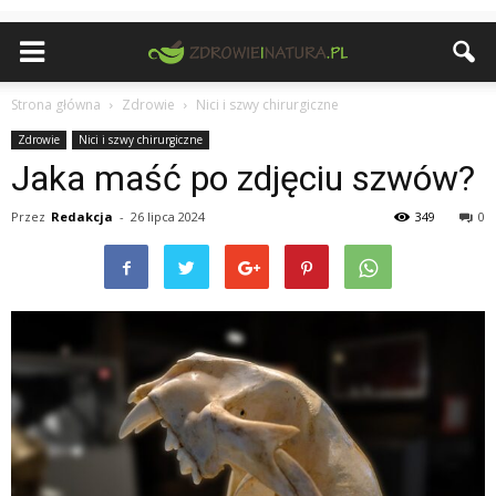
Strona główna
Zdrowie
Nici i szwy chirurgiczne
Zdrowie
Nici i szwy chirurgiczne
Jaka maść po zdjęciu szwów?
Przez
Redakcja
-
26 lipca 2024
349
0