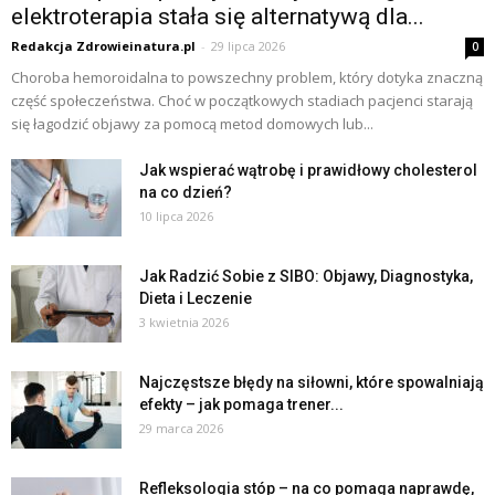
elektroterapia stała się alternatywą dla...
Redakcja Zdrowieinatura.pl
-
29 lipca 2026
0
Choroba hemoroidalna to powszechny problem, który dotyka znaczną
część społeczeństwa. Choć w początkowych stadiach pacjenci starają
się łagodzić objawy za pomocą metod domowych lub...
Jak wspierać wątrobę i prawidłowy cholesterol
na co dzień?
10 lipca 2026
Jak Radzić Sobie z SIBO: Objawy, Diagnostyka,
Dieta i Leczenie
3 kwietnia 2026
Najczęstsze błędy na siłowni, które spowalniają
efekty – jak pomaga trener...
29 marca 2026
Refleksologia stóp – na co pomaga naprawdę,