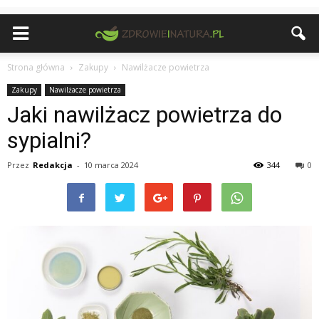
Strona główna
Zakupy
Nawilżacze powietrza
Zakupy
Nawilżacze powietrza
Jaki nawilżacz powietrza do
sypialni?
Przez
Redakcja
-
10 marca 2024
344
0