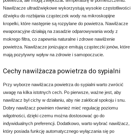
powietrza, ale mogą zwiększać temperaturę w pomieszczeniu.
Nawilżacze ultradźwiękowe wykorzystują wysokie częstotliwości
dźwięku do rozbijania cząsteczek wody na mikroskopijne
kropelki, które następnie są rozpylane do powietrza. Nawilżacze
ewaporacyjne działają na zasadzie odparowywania wody z
mokrego filtra, co zapewnia naturalne i zdrowe nawilżenie
powietrza. Nawilżacze jonizujące emitują cząsteczki jonów, które
mają pozytywny wpływ na zdrowie i samopoczucie.
Cechy nawilżacza powietrza do sypialni
Przy wyborze nawilżacza powietrza do sypialni warto zwrócić
uwagę na kilka istotnych cech. Po pierwsze, ważne jest, aby
nawilżacz był cichy w działaniu, aby nie zakłócał spokoju i snu.
Dobry nawilżacz powinien również mieć regulację poziomu
wilgotności, dzięki czemu można dostosować go do
indywidualnych preferencji. Dodatkowo, warto wybrać nawilżacz,
który posiada funkcję automatycznego wyłączania się po