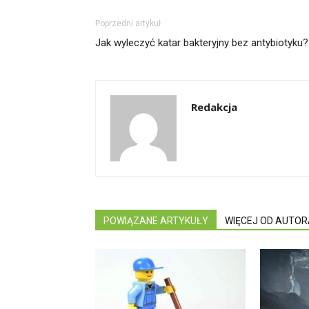
Poprzedni artykuł
Jak wyleczyć katar bakteryjny bez antybiotyku?
Redakcja
POWIĄZANE ARTYKUŁY
WIĘCEJ OD AUTOR