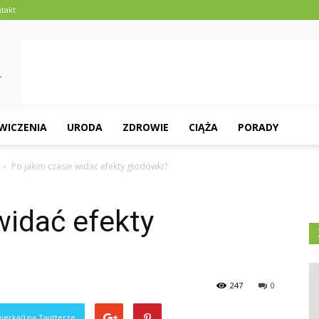
takt
ĆWICZENIA
URODA
ZDROWIE
CIĄŻA
PORADY
Po jakim czasie widać efekty głodówki?
widać efekty
247
0
ierkaj) na Twitterze