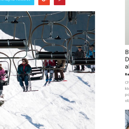
B
D
a
Re
Ch
kt
po
ob