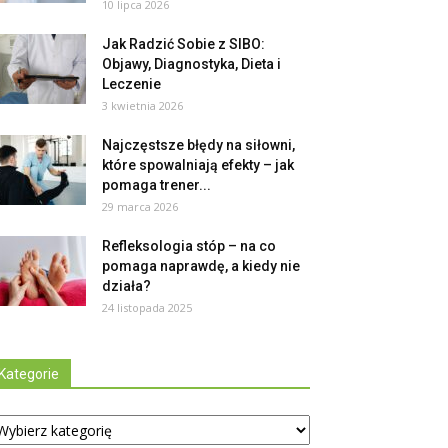
10 lipca 2026
Jak Radzić Sobie z SIBO:
Objawy, Diagnostyka, Dieta i
Leczenie
3 kwietnia 2026
Najczęstsze błędy na siłowni,
które spowalniają efekty – jak
pomaga trener...
29 marca 2026
Refleksologia stóp – na co
pomaga naprawdę, a kiedy nie
działa?
24 listopada 2025
Kategorie
tegorie