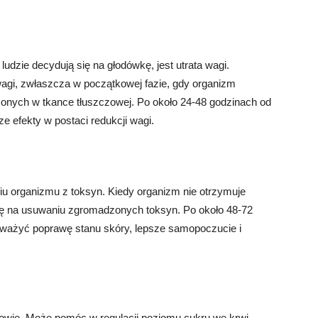
dzie decydują się na głodówkę, jest utrata wagi.
agi, zwłaszcza w początkowej fazie, gdy organizm
nych w tkance tłuszczowej. Po około 24-48 godzinach od
 efekty w postaci redukcji wagi.
organizmu z toksyn. Kiedy organizm nie otrzymuje
ę na usuwaniu zgromadzonych toksyn. Po około 48-72
ważyć poprawę stanu skóry, lepsze samopoczucie i
wie. Może pomóc w regulacji poziomu cukru we krwi,