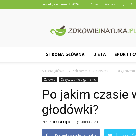
piątek, sierpień 7, 2026
O nas
Mapa strony
Kon
Zdrowieinatura.pl
STRONA GŁÓWNA
DIETA
SPORT I 
Strona główna
Zdrowie
Oczyszczanie organizmu
Zdrowie
Oczyszczanie organizmu
Po jakim czasie 
głodówki?
Przez
Redakcja
-
1 grudnia 2024
Podziel się na Facebooku
Tweet (Ćw