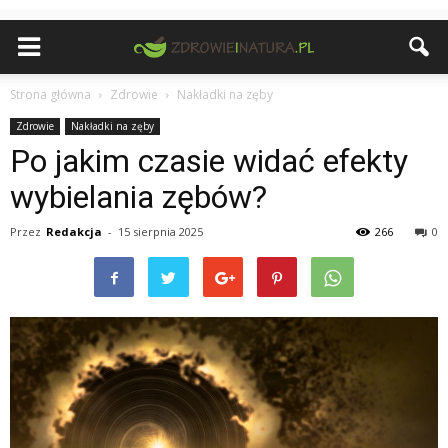
Strona główna
Zdrowie
Nakładki na zęby
Zdrowie
Nakładki na zęby
Po jakim czasie widać efekty
wybielania zębów?
Przez
Redakcja
-
15 sierpnia 2025
266
0