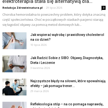
elektroterapia stała się alternatywą dla...
Redakcja Zdrowieinatura.pl
-
29 lipca 2026
0
Choroba hemoroidalna to powszechny problem, który dotyka znaczną
część społeczeństwa. Choć w początkowych stadiach pacjenci starają
się łagodzić objawy za pomocą metod domowych lub...
Jak wspierać wątrobę i prawidłowy cholesterol
na co dzień?
10 lipca 2026
Jak Radzić Sobie z SIBO: Objawy, Diagnostyka,
Dieta i Leczenie
3 kwietnia 2026
Najczęstsze błędy na siłowni, które spowalniają
efekty – jak pomaga trener...
29 marca 2026
Refleksologia stóp – na co pomaga naprawdę,