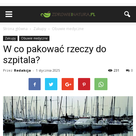
Strona główna
Zakupy
Obuwie medyczne
Zakupy
Obuwie medyczne
W co pakować rzeczy do
szpitala?
Przez
Redakcja
-
1 stycznia 2025
231
0