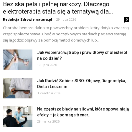
Bez skalpela i pełnej narkozy. Dlaczego
elektroterapia stała się alternatywą dla...
Redakcja Zdrowieinatura.pl
-
29 lipca 2026
0
Choroba hemoroidalna to powszechny problem, który dotyka znaczną
część społeczeństwa. Choć w początkowych stadiach pacjenci starają
się łagodzić objawy za pomocą metod domowych lub...
Jak wspierać wątrobę i prawidłowy cholesterol
na co dzień?
10 lipca 2026
Jak Radzić Sobie z SIBO: Objawy, Diagnostyka,
Dieta i Leczenie
3 kwietnia 2026
Najczęstsze błędy na siłowni, które spowalniają
efekty – jak pomaga trener...
29 marca 2026