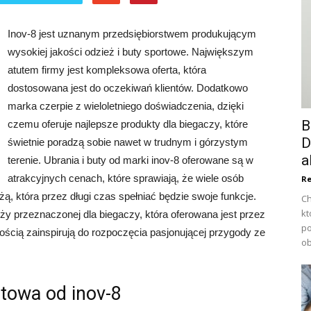
Inov-8 jest uznanym przedsiębiorstwem produkującym
wysokiej jakości odzież i buty sportowe. Największym
atutem firmy jest kompleksowa oferta, która
dostosowana jest do oczekiwań klientów. Dodatkowo
marka czerpie z wieloletniego doświadczenia, dzięki
B
czemu oferuje najlepsze produkty dla biegaczy, które
D
świetnie poradzą sobie nawet w trudnym i górzystym
a
terenie. Ubrania i buty od marki inov-8 oferowane są w
atrakcyjnych cenach, które sprawiają, że wiele osób
Re
ą, która przez długi czas spełniać będzie swoje funkcje.
Ch
kt
ieży przeznaczonej dla biegaczy, która oferowana jest przez
po
ością zainspirują do rozpoczęcia pasjonującej przygody ze
ob
rtowa od inov-8