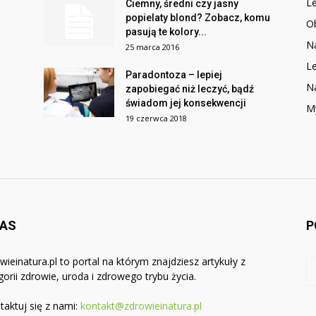
Le
Ciemny, średni czy jasny
popielaty blond? Zobacz, komu
O
pasują te kolory...
Na
25 marca 2016
Le
Paradontoza – lepiej
N
zapobiegać niż leczyć, bądź
świadom jej konsekwencji
M
19 czerwca 2018
NAS
P
wieinatura.pl to portal na którym znajdziesz artykuły z
gorii zdrowie, uroda i zdrowego trybu życia.
taktuj się z nami:
kontakt@zdrowieinatura.pl