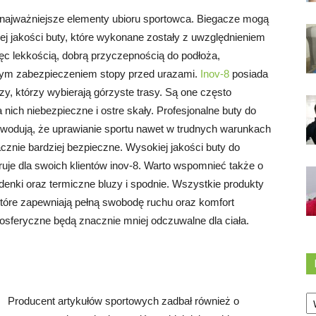
 najważniejsze elementy ubioru sportowca. Biegacze mogą
iej jakości buty, które wykonane zostały z uwzględnieniem
ięc lekkością, dobrą przyczepnością do podłoża,
m zabezpieczeniem stopy przed urazami.
Inov-8
posiada
y, którzy wybierają górzyste trasy. Są one często
nich niebezpieczne i ostre skały. Profesjonalne buty do
owodują, że uprawianie sportu nawet w trudnych warunkach
cznie bardziej bezpieczne. Wysokiej jakości buty do
eruje dla swoich klientów inov-8. Warto wspomnieć także o
odenki oraz termiczne bluzy i spodnie. Wszystkie produkty
które zapewniają pełną swobodę ruchu oraz komfort
osferyczne będą znacznie mniej odczuwalne dla ciała.
Ka
Producent artykułów sportowych zadbał również o