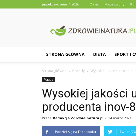
piątek, sierpień 7, 2026
O nas
Mapa strony
Kon
Zdrowieinatura.pl
STRONA GŁÓWNA
DIETA
SPORT I 
Strona główna
Porady
Wysokiej jakości ubrania i
Porady
Wysokiej jakości u
producenta inov-8
Przez
Redakcja Zdrowieinatura.pl
-
24 marca 2021
Podziel się na Facebooku
Tweet (Ćw