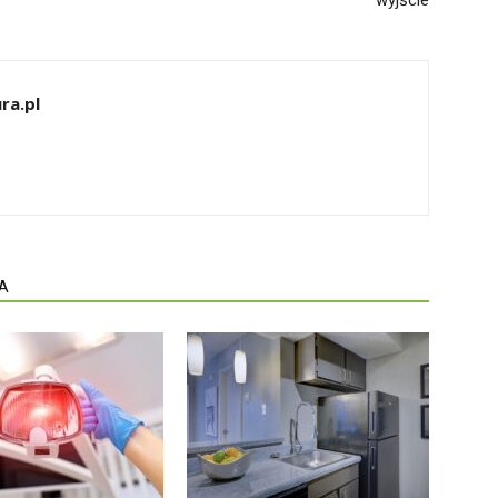
wyjście
ra.pl
A