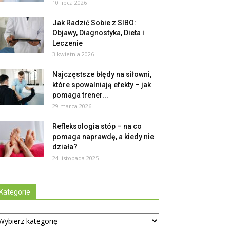
10 lipca 2026
Jak Radzić Sobie z SIBO:
Objawy, Diagnostyka, Dieta i
Leczenie
3 kwietnia 2026
Najczęstsze błędy na siłowni,
które spowalniają efekty – jak
pomaga trener...
29 marca 2026
Refleksologia stóp – na co
pomaga naprawdę, a kiedy nie
działa?
24 listopada 2025
Kategorie
tegorie