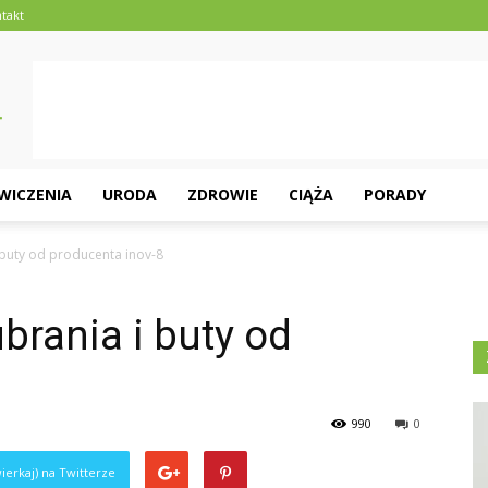
takt
ĆWICZENIA
URODA
ZDROWIE
CIĄŻA
PORADY
 buty od producenta inov-8
brania i buty od
990
0
ierkaj) na Twitterze