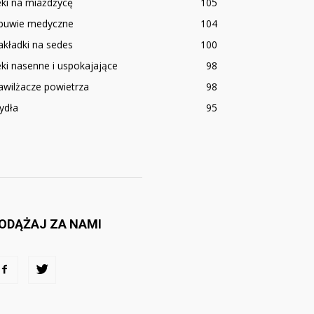
ki na miażdżycę
105
buwie medyczne
104
kładki na sedes
100
ki nasenne i uspokajające
98
awilżacze powietrza
98
ydła
95
ODĄŻAJ ZA NAMI