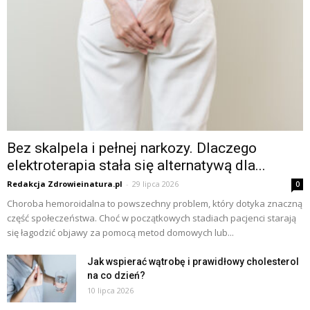
Bez skalpela i pełnej narkozy. Dlaczego
elektroterapia stała się alternatywą dla...
Redakcja Zdrowieinatura.pl
-
29 lipca 2026
0
Choroba hemoroidalna to powszechny problem, który dotyka znaczną
część społeczeństwa. Choć w początkowych stadiach pacjenci starają
się łagodzić objawy za pomocą metod domowych lub...
Jak wspierać wątrobę i prawidłowy cholesterol
na co dzień?
10 lipca 2026