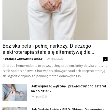
Bez skalpela i pełnej narkozy. Dlaczego
elektroterapia stała się alternatywą dla...
Redakcja Zdrowieinatura.pl
-
29 lipca 2026
0
Choroba hemoroidalna to powszechny problem, który dotyka znaczną
część społeczeństwa. Choć w początkowych stadiach pacjenci starają
się łagodzić objawy za pomocą metod domowych lub...
Jak wspierać wątrobę i prawidłowy cholesterol
na co dzień?
10 lipca 2026
Jak Radzić Sobie z SIBO: Objawy, Diagnostyka,