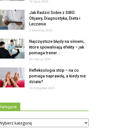
10 lipca 2026
Jak Radzić Sobie z SIBO:
Objawy, Diagnostyka, Dieta i
Leczenie
3 kwietnia 2026
Najczęstsze błędy na siłowni,
które spowalniają efekty – jak
pomaga trener...
29 marca 2026
Refleksologia stóp – na co
pomaga naprawdę, a kiedy nie
działa?
24 listopada 2025
Kategorie
tegorie