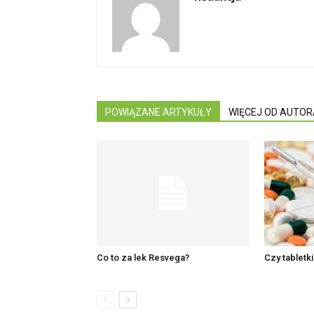
POWIĄZANE ARTYKUŁY
WIĘCEJ OD AUTOR
Co to za lek Resvega?
Czy tabletk