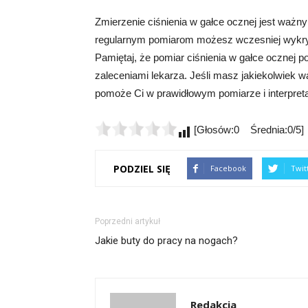
Zmierzenie ciśnienia w gałce ocznej jest ważn
regularnym pomiarom możesz wczesniej wykryć
Pamiętaj, że pomiar ciśnienia w gałce ocznej p
zaleceniami lekarza. Jeśli masz jakiekolwiek wąt
pomoże Ci w prawidłowym pomiarze i interpreta
[Głosów:0 Średnia:0/5]
PODZIEL SIĘ
Facebook
Twit
Poprzedni artykuł
Jakie buty do pracy na nogach?
Redakcja