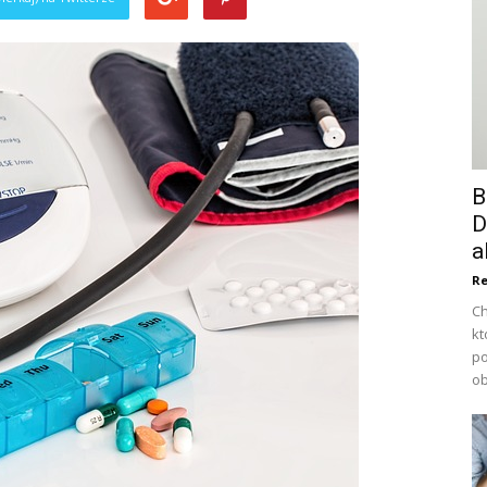
B
D
a
Re
Ch
kt
po
ob