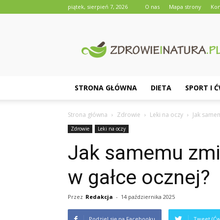
piątek, sierpień 7, 2026
O nas
Mapa strony
Kon
Zdrowieinatura.pl
STRONA GŁÓWNA
DIETA
SPORT I 
Strona główna
Zdrowie
Leki na oczy
Jak samem
Zdrowie
Leki na oczy
Jak samemu zmie
w gałce ocznej?
Przez
Redakcja
-
14 października 2025
Podziel się na Facebooku
Tweet (Ćw