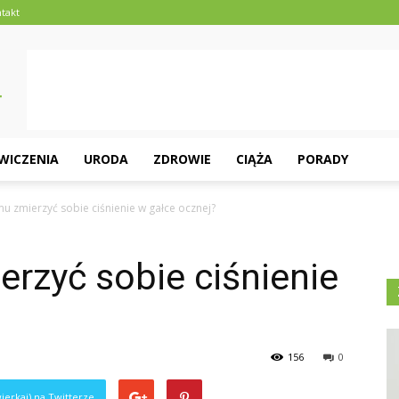
takt
ĆWICZENIA
URODA
ZDROWIE
CIĄŻA
PORADY
u zmierzyć sobie ciśnienie w gałce ocznej?
rzyć sobie ciśnienie
156
0
ierkaj) na Twitterze