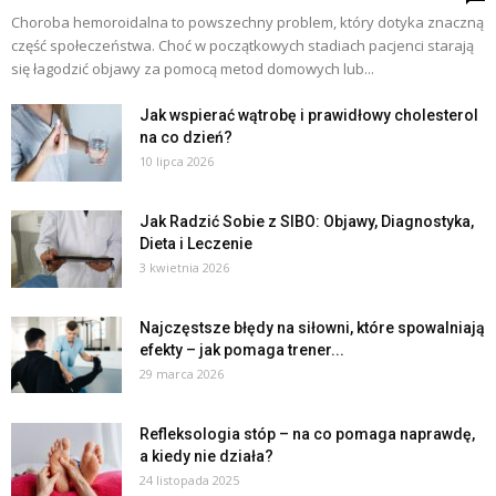
Choroba hemoroidalna to powszechny problem, który dotyka znaczną
część społeczeństwa. Choć w początkowych stadiach pacjenci starają
się łagodzić objawy za pomocą metod domowych lub...
Jak wspierać wątrobę i prawidłowy cholesterol
na co dzień?
10 lipca 2026
Jak Radzić Sobie z SIBO: Objawy, Diagnostyka,
Dieta i Leczenie
3 kwietnia 2026
Najczęstsze błędy na siłowni, które spowalniają
efekty – jak pomaga trener...
29 marca 2026
Refleksologia stóp – na co pomaga naprawdę,
a kiedy nie działa?
24 listopada 2025