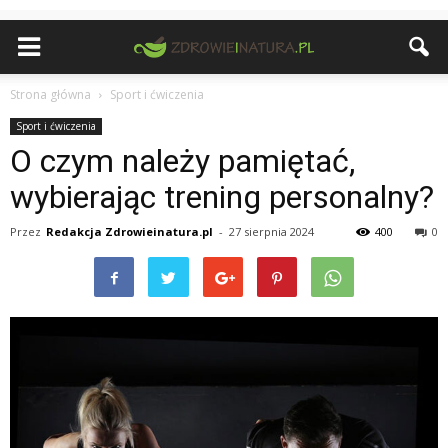
Strona główna
Sport i ćwiczenia
Sport i ćwiczenia
O czym należy pamiętać,
wybierając trening personalny?
Przez
Redakcja Zdrowieinatura.pl
-
27 sierpnia 2024
400
0