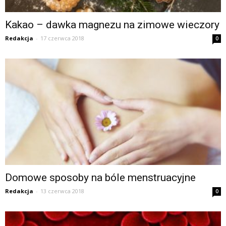
Kakao – dawka magnezu na zimowe wieczory
Redakcja
-
17 czerwca 2018
0
Domowe sposoby na bóle menstruacyjne
Redakcja
-
13 czerwca 2018
0