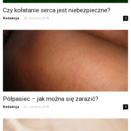
Czy kołatanie serca jest niebezpieczne?
Redakcja
-
28 czerwca 2018
0
Półpasiec – jak można się zarazić?
Redakcja
-
26 czerwca 2018
0